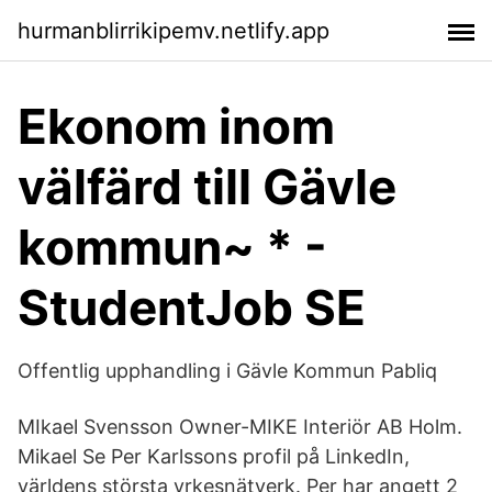
hurmanblirrikipemv.netlify.app
Ekonom inom
välfärd till Gävle
kommun~ * -
StudentJob SE
Offentlig upphandling i Gävle Kommun Pabliq
MIkael Svensson Owner-MIKE Interiör AB Holm.
Mikael Se Per Karlssons profil på LinkedIn,
världens största yrkesnätverk. Per har angett 2